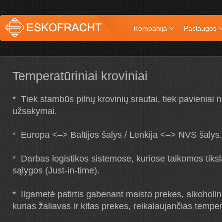
Kompanija
Paslaugos
Temperatūriniai kroviniai
* Тiek stambūs pilnų krovinių srautai, tiek pavieniai n
užsakymai.
* Europa <–> Baltijos šalys / Lenkija <–> NVS šalys.
* Darbas logistikos sistemose, kuriose taikomos tiks
sąlygos (Just-in-time).
* Ilgametė patirtis gabenant maisto prekes, alkoholin
kurias žaliavas ir kitas prekes, reikalaujančias tempe