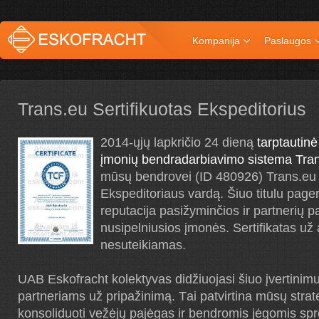
Kompanija
Paslaugos
Trans.eu Sertifikuotas Ekspeditorius
2014-ųjų lapkričio 24 dieną
tarptautinė
įmonių bendradarbiavimo sistema Tra
mūsų bendrovei (ID 480926) Trans.eu S
Ekspeditoriaus vardą. Šiuo titulu page
reputacija pasižyminčios ir partnerių p
nusipelniusios įmonės. Sertifikatas už 
nesuteikiamas.
UAB Eskofracht kolektyvas didžiuojasi šiuo įvertinimu
partneriams už pripažinimą. Тai patvirtina mūsų strat
konsoliduoti vežėjų pajėgas ir bendromis jėgomis sprę