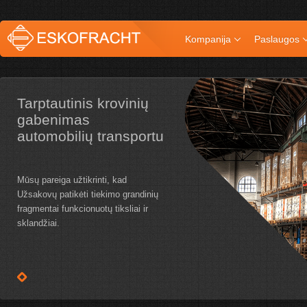
Kompanija
Paslaugos
Tarptautinis krovinių
gabenimas
automobilių transportu
Mūsų pareiga užtikrinti, kad
Užsakovų patikėti tiekimo grandinių
fragmentai funkcionuotų tiksliai ir
sklandžiai.