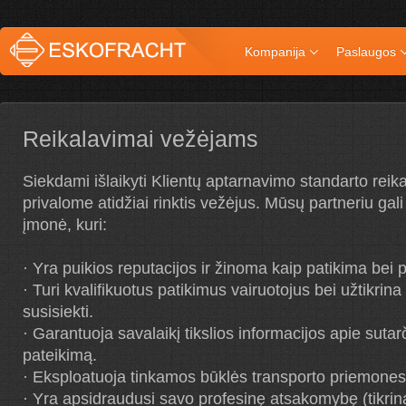
Kompanija
Paslaugos
Reikalavimai vežėjams
Siekdami išlaikyti Klientų aptarnavimo standarto reik
privalome atidžiai rinktis vežėjus. Mūsų partneriu gali
įmonė, kuri:
· Yra puikios reputacijos ir žinoma kaip patikima bei p
· Turi kvalifikuotus patikimus vairuotojus bei užtikrina
susisiekti.
· Garantuoja savalaikį tikslios informacijos apie suta
pateikimą.
· Eksploatuoja tinkamos būklės transporto priemones
· Yra apsidraudusi savo profesinę atsakomybę (tikr