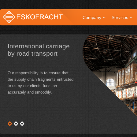
Company
Services
International carriage
Международные
Międzynarodowy
by road transport
грузоперевозки
przewóz transportem
автомобильным
samochodowym
транспортом
Our responsibility is to ensure that
the supply chain fragments entrusted
Naszym obowiązkiem jest
Наша задача обеспечить чёткое
to us by our clients function
zapewnienie dokładnego i składnego
функционирование вверенных нам
accurately and smoothly.
funkcjonowania fragmentów
фрагментов цепи поставок.
łańcuchów dostawy, powierzonych dla
nas przez Klientów.