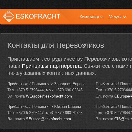
Компания
Услуги
Контакты для Перевозчиков
Приглашаем к сотрудничеству Перевозчиков, кот
наши
Принцишы партнёрства
. Свяжитесь с нами
нижеуказанных контактных данных.
Прибалтика / Польша <-> Западная Европа
Прибалтика / Польш
Тел. +370 5 2796444, моб. +370 696 02343
Тел. +370 5 2796444
Эл. почта
WEurope@eskofracht.com
Эл. почта
CEurope@
Прибалтика / Польша <-> Южная Европа
Прибалтика / Польш
Тел. +370 5 2796447, моб. +370 663 79723
Тел. +370 5 2796447
Эл. почта
SEurope@eskofracht.com
Эл. почта
CIS@esko