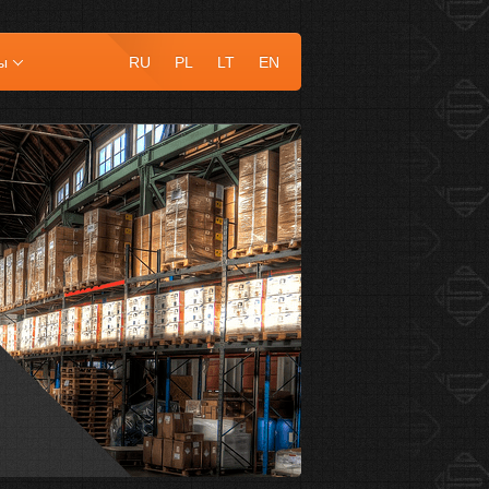
ы
RU
PL
LT
EN