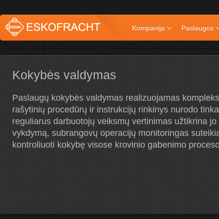
Kompanija
Paslaugos
Kokybės valdymas
Paslaugų kokybės valdymas realizuojamas kompleks
rašytinių procedūrų ir instrukcijų rinkinys nurodo tin
reguliarus darbuotojų veiksmų vertinimas užtikrina jo
vykdymą, subrangovų operacijų monitoringas suteiki
kontroliuoti kokybę visose krovinio gabenimo proces