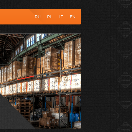
RU
PL
LT
EN