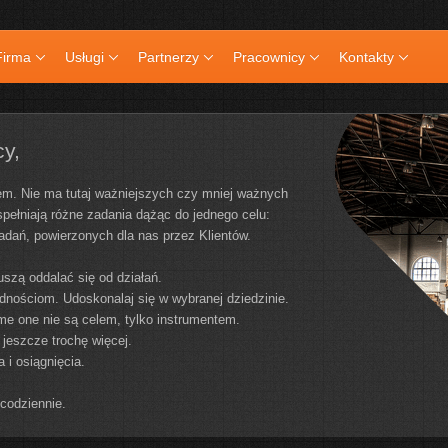
Firma
Usługi
Partnerzy
Pracownicy
Kontakty
y,
azem. Nie ma tutaj ważniejszych czy mniej ważnych
spełniają różne zadania dążąc do jednego celu:
adań, powierzonych dla nas przez Klientów.
uszą oddalać się od działań.
rudnościom. Udoskonalaj się w wybranej dziedzinie.
ame one nie są celem, tylko instrumentem.
 jeszcze trochę więcej.
 i osiągnięcia.
 codziennie.